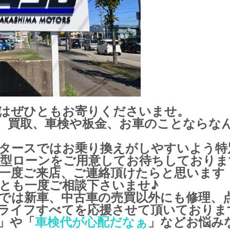
はぜひともお寄りくださいませ。
、買取、車検や板金、お車のことならな
タースではお乗り換えがしやすいよう特
設定型ローンをご用意してお待ちしておりま
一度ご来店、ご連絡頂けたらと思います
とも一度ご相談下さいませ♪
では新車、中古車の売買以外にも修理、
ライフすべてを応援させて頂いておりま
」や「
車検代が心配だなぁ
」などお悩み