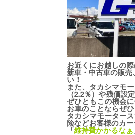
お近くにお越しの際
新車・中古車の販売
い！
また、タカシマモー
（2.2％）や残価
ぜひともこの機会に
お車のことならぜひ
タカシマモータース
険などお客様のカー
「
維持費かかるなぁ