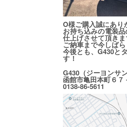
O様ご購入誠にあり
お持ち込みの電装品
仕上げさせて頂きま
ご納車まで今しばら
今後とも、G430
す！
G430（ジーヨンサ
函館市亀田本町６７
0138-86-5611