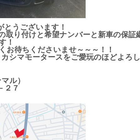
がとうございます！
の取り付けと希望ナンバーと新車の保証
す！
くお待ちくださいませ～～～！！
とタカシマモータースをご愛玩のほどよろ
ンマル）
－２７