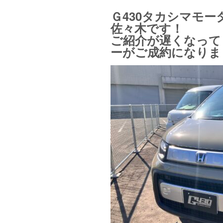
Ｇ430タカシマモー
佐々木です！
ご紹介が遅くなって
ーがご成約になりま