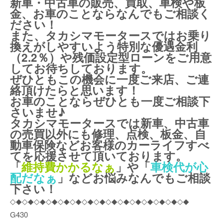
新車・中古車の販売、買取、車検や板
金、お車のことならなんでもご相談く
ださい！
また、タカシマモータースではお乗り
換えがしやすいよう特別な優遇金利
（2.2％）や残価設定型ローンをご用意
してお待ちしております。
ぜひともこの機会に一度ご来店、ご連
絡頂けたらと思います！
お車のことならぜひとも一度ご相談下
さいませ♪
タカシマモータースでは新車、中古車
の売買以外にも修理、点検、板金、自
動車保険などお客様のカーライフすべ
てを応援させて頂いております。
「
維持費かかるなぁ
」や「
車検代が心
配だなぁ
」などお悩みなんでもご相談
下さい！
◇◆◇◆◇◆◇◆◇◆◇◆◇◆◇◆◇◆◇◆◇◆◇◆◇◆◇◆◇◆
G430