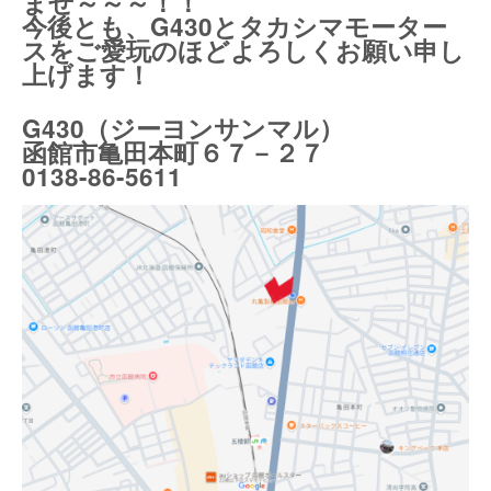
ませ～～～！！
今後とも、G430とタカシマモーター
スをご愛玩のほどよろしくお願い申し
上げます！
G430（ジーヨンサンマル）
函館市亀田本町６７－２７
0138-86-5611